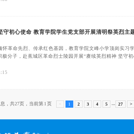
坚守初心使命 教育学院学生党支部开展清明祭英烈主
为缅怀革命先烈、传承红色基因，教育学院文峰小学顶岗实习
极分子，赴蕉城区革命烈士陵园开展“赓续英烈精神 坚守初心
4:15
信息，共27页，当前第
1
页
...
<
1
2
3
4
5
27
>