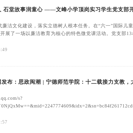
人 石堂故事润童心 ——文峰小学顶岗实习学生党支部
代廉洁文化建设，落实立德树人根本任务。在“六一”国际儿
日开展了一场以廉洁教育为核心的特色微党课活动。党支部13名
5:49
发布：思政闽潮 | 宁德师范学院：十二载接力支教，
n.qq.com/s?
NjQxMw==&mid=2247774609&idx=2&sn=bc84f261712cdde80
1:57