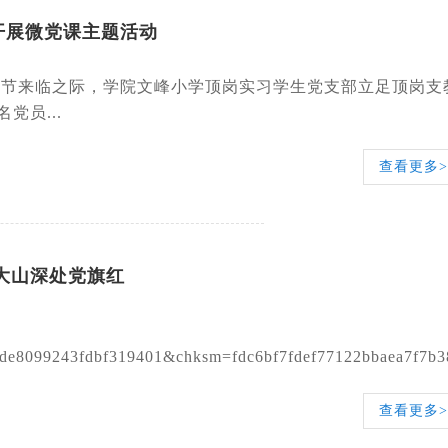
开展微党课主题活动
童节来临之际，学院文峰小学顶岗实习学生党支部立足顶岗支
党员...
查看更多>
大山深处党旗红
99243fdbf319401&chksm=fdc6bf7fdef77122bbaea7f7b382c
查看更多>